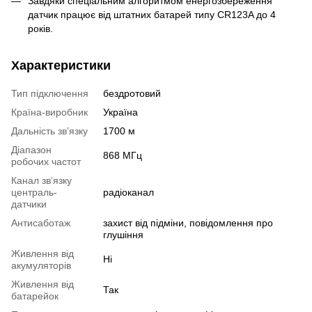
Завдяки спеціальним алгоритмом енергозбереження
датчик працює від штатних батарей типу CR123A до 4
років.
Характеристики
Тип підключення
бездротовий
Країна-виробник
Україна
Дальність зв’язку
1700 м
Діапазон
868 МГц
робочих частот
Канал зв’язку
централь-
радіоканал
датчики
Антисаботаж
захист від підміни, повідомлення про
глушіння
Живлення від
Ні
акумуляторів
Живлення від
Так
батарейок