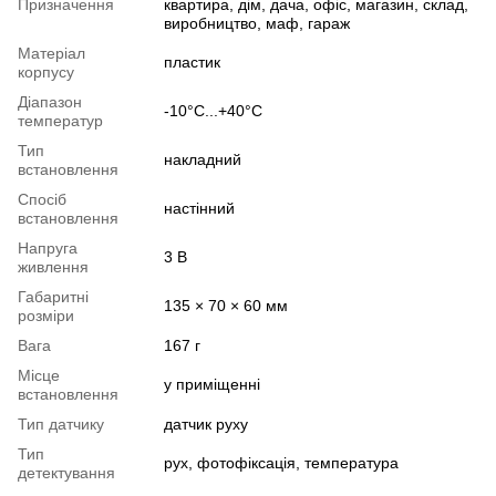
Призначення
квартира, дім, дача, офіс, магазин, склад,
виробництво, маф, гараж
Матеріал
пластик
корпусу
Діапазон
-10°C...+40°C
температур
Тип
накладний
встановлення
Спосіб
настінний
встановлення
Напруга
3 В
живлення
Габаритні
135 × 70 × 60 мм
розміри
Вага
167 г
Місце
у приміщенні
встановлення
Тип датчику
датчик руху
Тип
рух, фотофіксація, температура
детектування