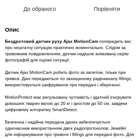
До обраного
Порівняти
Опис
Бездротовий датчик руху Ajax MotionCam
попередить вас
про нештатну ситуацію практично моментально. Слідом за
тривожним повідомленням, датчик надішле анімовану серію
фотографій для оцінки ситуації.
Датчик Ajax MotionCam робить фото за запитом, тільки при
тривозі. Дані передаються по захищеному радіоканалу Wings,
використовується шифрування при передачі і зберіганні.
MotionProtect має регульовану чутливість і здатний ігнорувати
домашніх тварин вагою до 20 кг і зростом до 50 см, завдяки
цифровому алгоритму SmartDetect.
Безпечна і надійна передача даних забезпечується
одночасним використанням двох радіопротоколов: Jeweller
для інформування про тривоги і Wings для передачі фото. Для