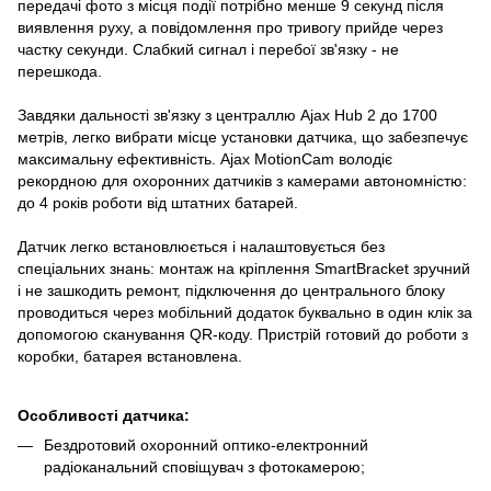
передачі фото з місця події потрібно менше 9 секунд після
виявлення руху, а повідомлення про тривогу прийде через
частку секунди. Слабкий сигнал і перебої зв'язку - не
перешкода.
Завдяки дальності зв'язку з централлю Ajax Hub 2 до 1700
метрів, легко вибрати місце установки датчика, що забезпечує
максимальну ефективність. Ajax MotionCam володіє
рекордною для охоронних датчиків з камерами автономністю:
до 4 років роботи від штатних батарей.
Датчик легко встановлюється і налаштовується без
спеціальних знань: монтаж на кріплення SmartBracket зручний
і не зашкодить ремонт, підключення до центрального блоку
проводиться через мобільний додаток буквально в один клік за
допомогою сканування QR-коду. Пристрій готовий до роботи з
коробки, батарея встановлена.
Особливості датчика:
Бездротовий охоронний оптико-електронний
радіоканальний сповіщувач з фотокамерою;