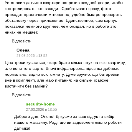
Установил датчик в квартире напротив входной двери, чтобы
контролировать, кто заходит. Срабатывает сразу, фото
приходит практически мгновенно, удобно быстро проверить
обстановку через приложение. Единственное, сам корпус
показался немного крупнее, чем ожидал, но в работе это
никак не мешает.
Відповісти
Олена
27.03.2026 в 13:52
Ціна трохи кусається, якщо брати кілька штук на всю квартиру,
але воно того варте. Вночі інфрачервона підсвітка добиває
нормально, видно всю кімнату. Дуже зручно, що батарейки
вже в комплекті, але маю питання: на скільки їх може
вистачити без заміни?
Відповісти
security-home
27.03.2026 в 13:55
Доброго дня, Олено! Дякуємо за ваш відгук та вибір
нашого магазину. Раді, що ви задоволені якістю роботи
датчика!