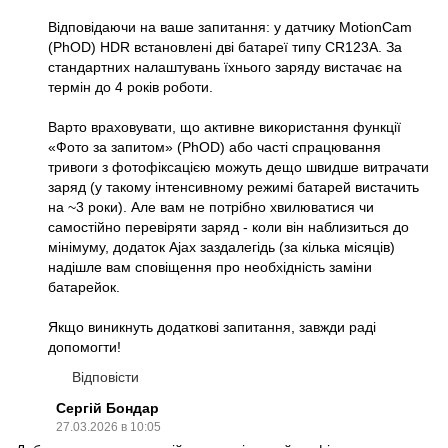
Відповідаючи на ваше запитання: у датчику MotionCam
(PhOD) HDR встановлені дві батареї типу CR123A. За
стандартних налаштувань їхнього заряду вистачає на
термін до 4 років роботи.
Варто враховувати, що активне використання функції
«Фото за запитом» (PhOD) або часті спрацювання
тривоги з фотофіксацією можуть дещо швидше витрачати
заряд (у такому інтенсивному режимі батарей вистачить
на ~3 роки). Але вам не потрібно хвилюватися чи
самостійно перевіряти заряд - коли він наблизиться до
мінімуму, додаток Ajax заздалегідь (за кілька місяців)
надішле вам сповіщення про необхідність заміни
батарейок.
Якщо виникнуть додаткові запитання, завжди раді
допомогти!
Відповісти
Сергій Бондар
27.03.2026 в 10:05