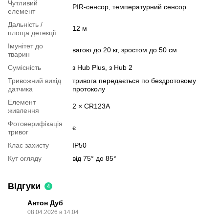
Чутливий
PIR-сенсор, температурний сенсор
елемент
Дальність /
12 м
площа детекції
Імунітет до
вагою до 20 кг, зростом до 50 см
тварин
Сумісність
з Hub Plus, з Hub 2
Тривожний вихід
тривога передається по бездротовому
датчика
протоколу
Елемент
2 × CR123A
живлення
Фотоверифікація
є
тривог
Клас захисту
IP50
Кут огляду
від 75° до 85°
Відгуки
4
Антон Дуб
08.04.2026 в 14:04