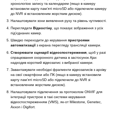
хронологією запису та календарем (якщо в камеру
встановили карту памʼяті microSD або підключили камеру
до NVR зі встановленим жорстким диском).
Налаштовувати зони виявлення руху та рівень чутливості.
Переглядати
Відеостіну
, що показує зображення з усіх
під’єднаних камер.
Швидко переходити до керування
пристроями
автоматизації
з екрана перегляду трансляції камери.
Створювати сценарії відеоспостереження
, щоб у разі
спрацювання охоронного датчика в застосунок Ajax
надходив короткий відеозапис з вибраної камери.
Завантажувати необхідні фрагменти відеозаписів з архіву
на свої смартфони або ПК (якщо в камеру встановили
карту памʼяті microSD або підключили до NVR зі
встановленим жорстким диском).
Налаштовувати підключення за протоколом ONVIF для
інтеграції пристрою в такі системи керування
відеоспостереженням (VMS), як-от Milestone, Genetec,
Axxon і Digifort.