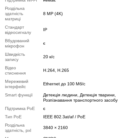
Роздільна
здатність
8 MP (4K)
матриці
Стандарт
IP
відеосигналу
Вбудований
є
мікрофон
Швидкість
20 к/с
запису
Відео
H.264, H.265
стиснення
Мережевий
Ethernet до 100 Мб/с
інтерфейс
Smart функції
Детекція людини, Детекція тварини,
Розпізнавання транспортного засобу
Підтримка PoE
є
Тип PoE
IEEE 802.3at/af / PoE
Роздільна
3840 × 2160
здатність, pxl