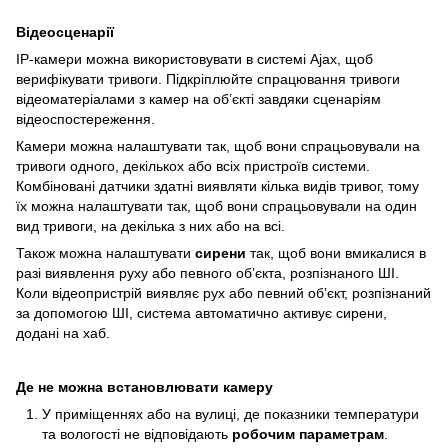
Відеосценарії
IP-камери можна використовувати в системі Ajax, щоб
верифікувати тривоги. Підкріплюйте спрацювання тривоги
відеоматеріалами з камер на обʼєкті завдяки сценаріям
відеоспостереження.
Камери можна налаштувати так, щоб вони спрацьовували на
тривоги одного, декількох або всіх пристроїв системи.
Комбіновані датчики здатні виявляти кілька видів тривог, тому
їх можна налаштувати так, щоб вони спрацьовували на один
вид тривоги, на декілька з них або на всі.
Також можна налаштувати
сирени
так, щоб вони вмикалися в
разі виявлення руху або певного обʼєкта, розпізнаного ШІ.
Коли відеопристрій виявляє рух або певний обʼєкт, розпізнаний
за допомогою ШІ, система автоматично активує сирени,
додані на хаб.
Де не можна встановлювати камеру
У приміщеннях або на вулиці, де показники температури
та вологості не відповідають
робочим параметрам
.