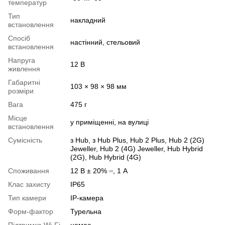
температур
Тип
накладний
встановлення
Спосіб
настінний, стельовий
встановлення
Напруга
12 В
живлення
Габаритні
103 × 98 × 98 мм
розміри
Вага
475 г
Місце
у приміщенні, на вулиці
встановлення
Сумісність
з Hub, з Hub Plus, Hub 2 Plus, Hub 2 (2G)
Jeweller, Hub 2 (4G) Jeweller, Hub Hybrid
(2G), Hub Hybrid (4G)
Споживання
12 В ± 20% ⎓, 1 А
Клас захисту
IP65
Тип камери
IP-камера
Форм-фактор
Турельна
Підтримка Wi-Fi
немає