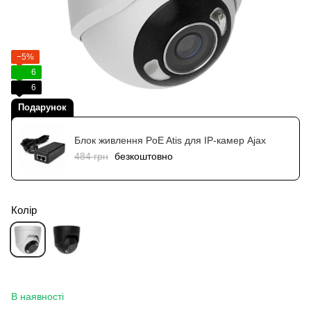
−5%
6
6
Подарунок
Блок живлення PoE Atis для IP-камер Ajax
484 грн
безкоштовно
Колір
В наявності