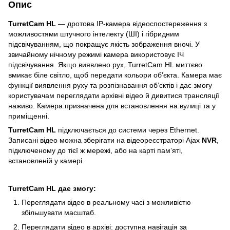
Опис
TurretCam HL
— дротова IP-камера відеоспостереження з
можливостями штучного інтелекту (ШІ) і гібридним
підсвічуванням, що покращує якість зображення вночі. У
звичайному нічному режимі камера використовує ІЧ
підсвічування. Якщо виявлено рух, TurretCam HL миттєво
вмикає біле світло, щоб передати кольори обʼєкта. Камера має
функції виявлення руху та розпізнавання обʼєктів і дає змогу
користувачам переглядати архівні відео й дивитися трансляції
наживо. Камера призначена для встановлення на вулиці та у
приміщенні.
TurretCam HL
підключається до системи через Ethernet.
Записані відео можна зберігати на відеореєстраторі Ajax
NVR
,
підключеному до тієї ж мережі, або на карті пам’яті,
встановленій у камері.
TurretCam HL дає змогу:
Переглядати відео в реальному часі з можливістю
збільшувати масштаб.
Переглядати відео в архіві: доступна навігація за