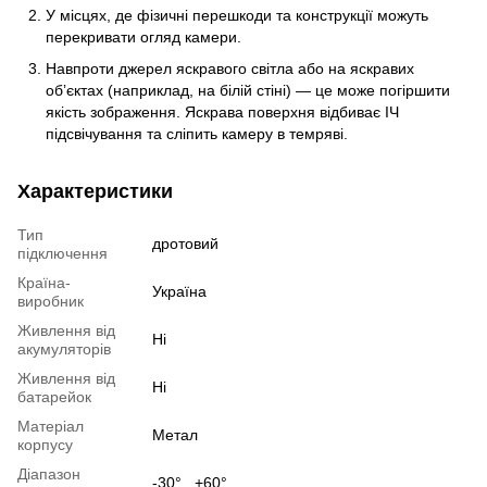
У місцях, де фізичні перешкоди та конструкції можуть
перекривати огляд камери.
Навпроти джерел яскравого світла або на яскравих
обʼєктах (наприклад, на білій стіні) — це може погіршити
якість зображення. Яскрава поверхня відбиває ІЧ
підсвічування та сліпить камеру в темряві.
Характеристики
Тип
дротовий
підключення
Країна-
Україна
виробник
Живлення від
Ні
акумуляторів
Живлення від
Ні
батарейок
Матеріал
Метал
корпусу
Діапазон
-30°...+60°