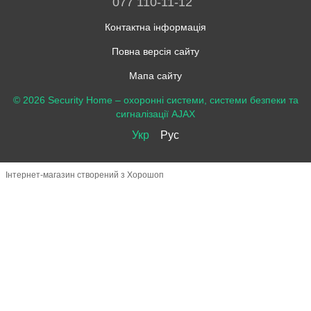
077 110-11-12
Контактна інформація
Повна версія сайту
Мапа сайту
© 2026 Security Home –
охоронні системи, системи безпеки та
сигналізації AJAX
Укр
Рус
Інтернет-магазин створений з Хорошоп