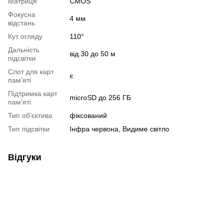
Матриця
CMOS
Фокусна
4 мм
відстань
Кут огляду
110°
Дальність
від 30 до 50 м
підсвітки
Слот для карт
є
пам’яті
Підтримка карт
microSD до 256 ГБ
пам'яті
Тип об’єктива
фіксований
Тип підсвітки
Інфра червона, Видиме світло
Відгуки