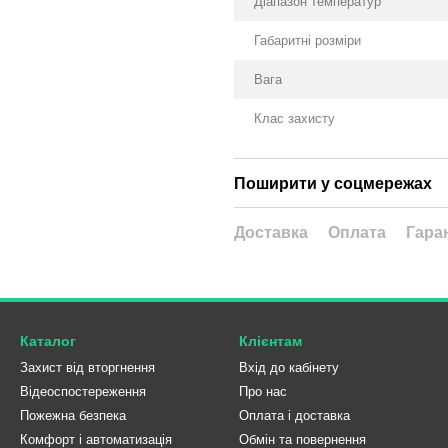
Діапазон температур
Габаритні розміри
Вага
Клас захисту
Поширити у соцмережах
Доставка
Оплата
Гара
Каталог
Клієнтам
Захист від вторгнення
Вхід до кабінету
Відеоспостереження
Про нас
Пожежна безпека
Оплата і доставка
Комфорт і автоматизація
Обмін та повернення