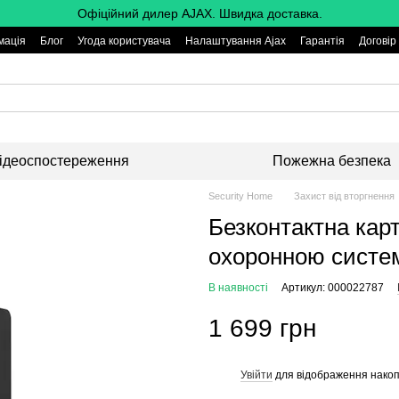
Офіційний дилер AJAX. Швидка доставка.
мація
Блог
Угода користувача
Налаштування Ajax
Гарантія
Договір
ідеоспостереження
Пожежна безпека
Security Home
Захист від вторгнення
Безконтактна карт
охоронною систем
В наявності
Артикул: 000022787
1 699 грн
Увійти
для відображення накоп
%