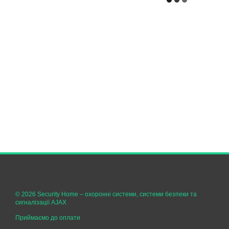
© 2026 Security Home –
охоронні системи, системи безпеки та
сигналізації AJAX
Приймаємо до оплати