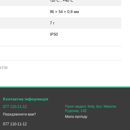
-10°C...+40°C
86 × 54 × 0,8 мм
7 г
IP50
нтія
Контактна інформація
077 110-11-12
Пункт видачі: Київ, бул. Миколи
Руденка, 14Е
Передзвонити вам?
Мапа проїзду
077 110-11-12