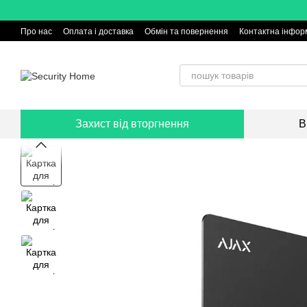
Перейти до основного контенту
Про нас
Оплата і доставка
Обмін та повернення
Контактна інфор
Захист від вторгнення
В