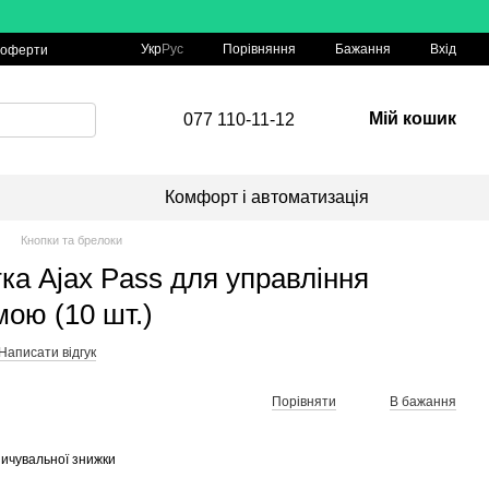
Порівняння
Укр
Рус
Бажання
Вхід
 оферти
Мій кошик
077 110-11-12
Комфорт і автоматизація
Кнопки та брелоки
ка Ajax Pass для управління
ою (10 шт.)
Написати відгук
Порівняти
В бажання
ичувальної знижки