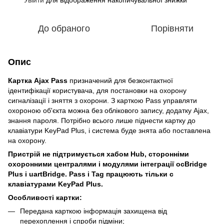
До обраного
Порівняти
Опис
Картка Ajax Pass
призначений для безконтактної
ідентифікації користувача, для постановки на охорону
сигналізації і зняття з охорони. З карткою Pass управляти
охороною об'єкта можна без облікового запису, додатку Ajax,
знання пароля. Потрібно всього лише піднести картку до
клавіатури KeyPad Plus, і система буде знята або поставлена
на охорону.
Пристрій не підтримується хабом Hub, сторонніми
охоронними централями і модулями інтеграції ocBridge
Plus і uartBridge. Pass і Tag працюють тільки c
клавіатурами KeyPad Plus.
Особливості картки:
Передана карткою інформація захищена від
перехоплення і спроби підміни;