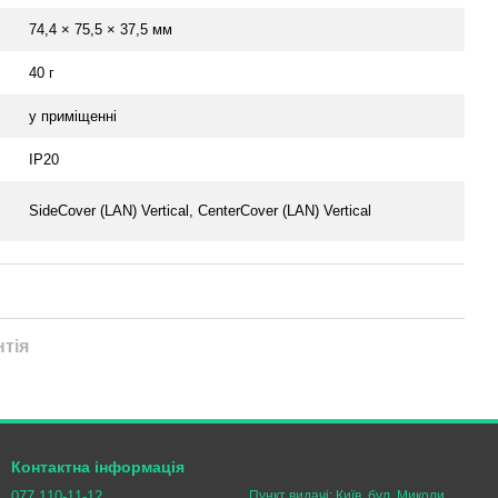
74,4 × 75,5 × 37,5 мм
40 г
у приміщенні
IP20
SideCover (LAN) Vertical, CenterCover (LAN) Vertical
нтія
Контактна інформація
077 110-11-12
Пункт видачі: Київ, бул. Миколи