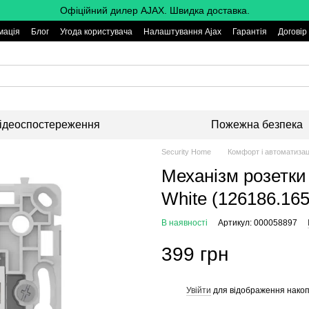
Офіційний дилер AJAX. Швидка доставка.
мація
Блог
Угода користувача
Налаштування Ajax
Гарантія
Договір
ідеоспостереження
Пожежна безпека
Security Home
Комфорт і автоматизац
Механізм розетки 
White (126186.16
В наявності
Артикул: 000058897
399 грн
Увійти
для відображення накоп
%