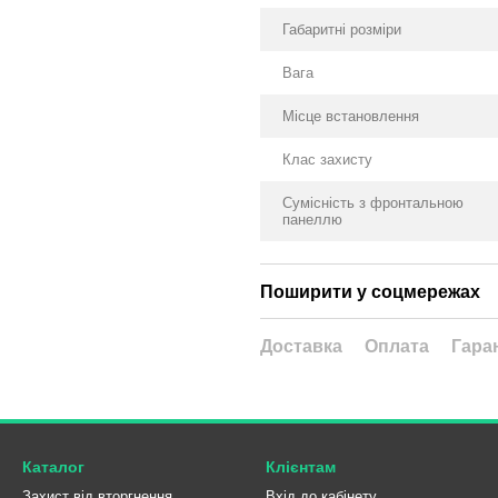
Габаритні розміри
Вага
Місце встановлення
Клас захисту
Сумісність з фронтальною
панеллю
Поширити у соцмережах
Доставка
Оплата
Гара
Каталог
Клієнтам
Захист від вторгнення
Вхід до кабінету