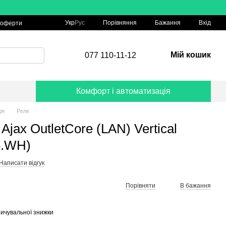
Порівняння
Укр
Рус
Бажання
Вхід
 оферти
Мій кошик
077 110-11-12
Комфорт і автоматизація
ія
Реле
Ajax OutletCore (LAN) Vertical
5.WH)
Написати відгук
Порівняти
В бажання
ичувальної знижки