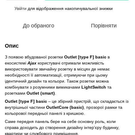
Увійти
для відображення накопичувальної знижки
%
До обраного
Порівняти
Опис
З появою вбудованої розетки
Outlet [type F]
basic
в
екосистемі
Ajax
користувачі отримали можливість
використовувати звичайну розетку в місцях де немає
необхідності її автоматизації, отримуючи при цьому
ідентичний дизайн та кольори. Також розетки можна
комбінувати з розумними вимикачами
LightSwitch
та
розетками
Outlet (smart)
.
Outlet [type F]
basic
– це збірний пристрій, що складається із
внутрішньої частини
OutletCore (basic)
, прозорої рамки та
кольорової передньої панелі з кришкою.
Саме передня панель бере на себе основну роль, коли
справа доходить до створення дизайну інтер'єру будинку,
квартири чи службового приміщення.