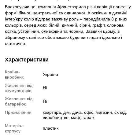
Враховуючи це, компанія
Ajax
створила різні варіації панелі: у
формі бічної, центральної та одинарної. А оскільки в дизайні
інтер'єру колір відіграє важливу роль – передбачила 8 різних
кольорів, серед яких: білий, димний, сірий, графіт, слонова
кістка, устричний, оливковий та чорний. Завдяки цьому, в
зібраному стані все обов'язково буде виглядати ідеально і
естетично.
Характеристики
Країна-
Україна
виробник
Живлення від
Ні
акумуляторів
Живлення від
Ні
батарейок
Призначення
квартира, дім, дача, офіс, магазин, склад,
виробництво, маф, гараж
Матеріал
пластик
корпусу