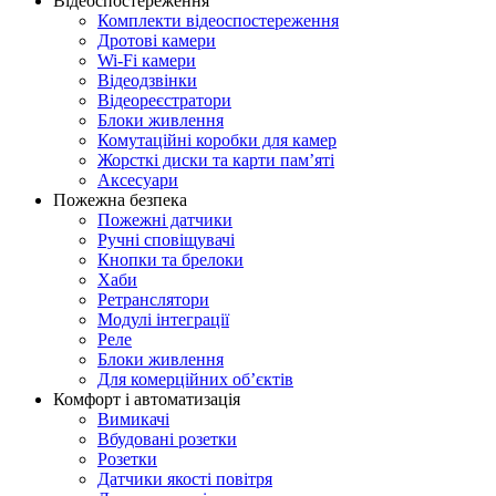
Відеоспостереження
Комплекти відеоспостереження
Дротові камери
Wi-Fi камери
Відеодзвінки
Відеореєстратори
Блоки живлення
Комутаційні коробки для камер
Жорсткі диски та карти памʼяті
Аксесуари
Пожежна безпека
Пожежні датчики
Ручні сповіщувачі
Кнопки та брелоки
Хаби
Ретранслятори
Модулі інтеграції
Реле
Блоки живлення
Для комерційних обʼєктів
Комфорт і автоматизація
Вимикачі
Вбудовані розетки
Розетки
Датчики якості повітря