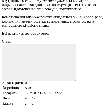
внутрішнього механізму,
прозорої рамки
та кольорової
лицьової панелі. Завдяки такій конструкції електрик легко
збере
LightSwitch/Outlet
необхідну конфігурацію.
Комбінований вимикач/розетка складається з 2, 3, 4 або 5 реле,
кнопок чи панелей розетки встановлених в одну
рамку
з
відповідною кількістю місць.
Всі деталі купуються окремо.
Опис
Характеристики
Виробник
Ajax
Габарити
82.75 × 295.48 × 6.3 мм
Вага
28.12 г
Країна