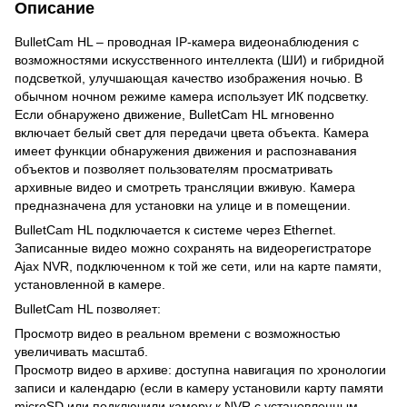
Описание
BulletCam HL – проводная IP-камера видеонаблюдения с
возможностями искусственного интеллекта (ШИ) и гибридной
подсветкой, улучшающая качество изображения ночью. В
обычном ночном режиме камера использует ИК подсветку.
Если обнаружено движение, BulletCam HL мгновенно
включает белый свет для передачи цвета объекта. Камера
имеет функции обнаружения движения и распознавания
объектов и позволяет пользователям просматривать
архивные видео и смотреть трансляции вживую. Камера
предназначена для установки на улице и в помещении.
BulletCam HL подключается к системе через Ethernet.
Записанные видео можно сохранять на видеорегистраторе
Ajax NVR, подключенном к той же сети, или на карте памяти,
установленной в камере.
BulletCam HL позволяет:
Просмотр видео в реальном времени с возможностью
увеличивать масштаб.
Просмотр видео в архиве: доступна навигация по хронологии
записи и календарю (если в камеру установили карту памяти
microSD или подключили камеру к NVR с установленным