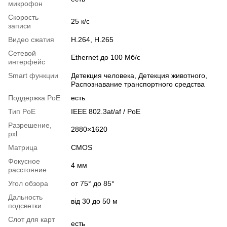
микрофон
Скорость
25 к/с
записи
Видео сжатия
H.264, H.265
Сетевой
Ethernet до 100 Мб/с
интерфейс
Smart функции
Детекция человека, Детекция животного,
Распознавание транспортного средства
Поддержка PoE
есть
Тип PoE
IEEE 802.3at/af / PoE
Разрешение,
2880×1620
pxl
Матрица
CMOS
Фокусное
4 мм
расстояние
Угол обзора
от 75° до 85°
Дальность
від 30 до 50 м
подсветки
Слот для карт
есть