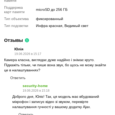
памяти
Поддержка
microSD до 256 ГБ
карт памяти
Тип объектива
фиксированный
Тип подсветки
Инфра красная, Видимый свет
Отзывы
1
Юлія
19.06.2026 в 15:17
Камера класна, виглядає дуже надійно і знімає круто.
Підкажіть тільки, чи пише вона звук, бо щось не можу знайти
це в налаштуваннях?
Ответить
security-home
19.06.2026 в 15:18
Доброго дня, Юліє! Так, ця модель має вбудований
мікрофон і записує відео зі звуком, перевірте
налаштування гучності у вашому додатку Ajax.
Ответить