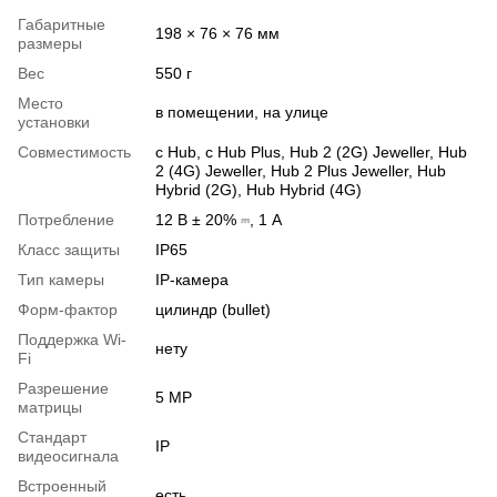
Габаритные
198 × 76 × 76 мм
размеры
Вес
550 г
Место
в помещении, на улице
установки
Совместимость
с Hub, с Hub Plus, Hub 2 (2G) Jeweller, Hub
2 (4G) Jeweller, Hub 2 Plus Jeweller, Hub
Hybrid (2G), Hub Hybrid (4G)
Потребление
12 В ± 20% ⎓, 1 А
Класс защиты
IP65
Тип камеры
IP-камера
Форм-фактор
цилиндр (bullet)
Поддержка Wi-
нету
Fi
Разрешение
5 MP
матрицы
Стандарт
IP
видеосигнала
Встроенный
есть