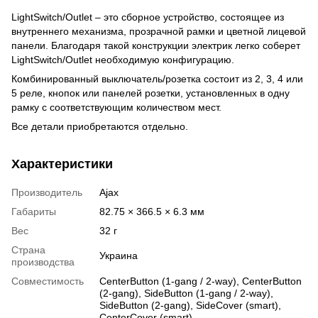
LightSwitch/Outlet – это сборное устройство, состоящее из
внутреннего механизма, прозрачной рамки и цветной лицевой
панели. Благодаря такой конструкции электрик легко соберет
LightSwitch/Outlet необходимую конфигурацию.
Комбинированный выключатель/розетка состоит из 2, 3, 4 или
5 реле, кнопок или панелей розетки, установленных в одну
рамку с соответствующим количеством мест.
Все детали приобретаются отдельно.
Характеристики
Производитель
Ajax
Габариты
82.75 × 366.5 × 6.3 мм
Вес
32 г
Страна
Украина
производства
Совместимость
CenterButton (1-gang / 2-way), CenterButton
(2-gang), SideButton (1-gang / 2-way),
SideButton (2-gang), SideCover (smart),
СenterCover (smart)