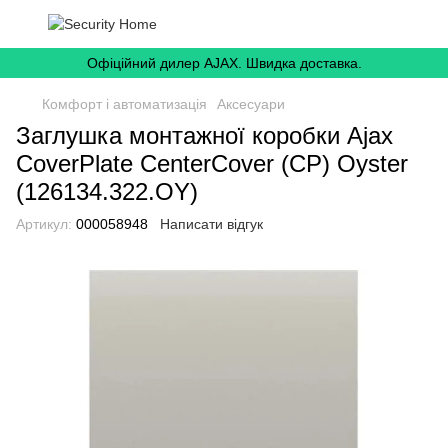
Офіційний дилер AJAX. Швидка доставка.
Комфорт і автоматизація
Аксесуари
Заглушка монтажної коробки Ajax
CoverPlate CenterCover (CP) Oyster
(126134.322.OY)
Артикул:
000058948
Написати відгук