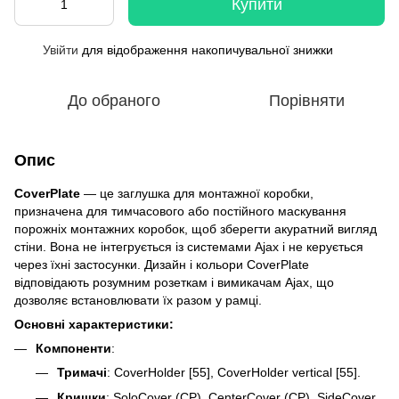
Купити
Увійти
для відображення накопичувальної знижки
%
До обраного
Порівняти
Опис
CoverPlate
— це заглушка для монтажної коробки,
призначена для тимчасового або постійного маскування
порожніх монтажних коробок, щоб зберегти акуратний вигляд
стіни. Вона не інтегрується із системами Ajax і не керується
через їхні застосунки. Дизайн і кольори CoverPlate
відповідають розумним розеткам і вимикачам Ajax, що
дозволяє встановлювати їх разом у рамці.
Основні характеристики:
Компоненти
:
Тримачі
: CoverHolder [55], CoverHolder vertical [55].
Кришки
: SoloCover (CP), CenterCover (CP), SideCover