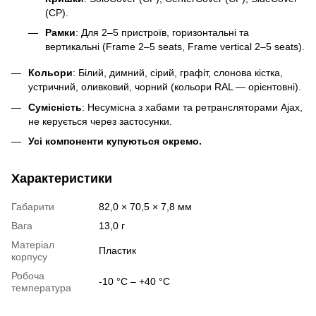
(CP).
Рамки
: Для 2–5 пристроїв, горизонтальні та
вертикальні (Frame 2–5 seats, Frame vertical 2–5 seats).
Кольори
: Білий, димний, сірий, графіт, слонова кістка,
устричний, оливковий, чорний (кольори RAL — орієнтовні).
Сумісність
: Несумісна з хабами та ретрансляторами Ajax,
не керується через застосунки.
Усі компоненти купуються окремо.
Характеристики
Габарити
82,0 × 70,5 × 7,8 мм
Вага
13,0 г
Матеріал
Пластик
корпусу
Робоча
-10 °С – +40 °С
температура