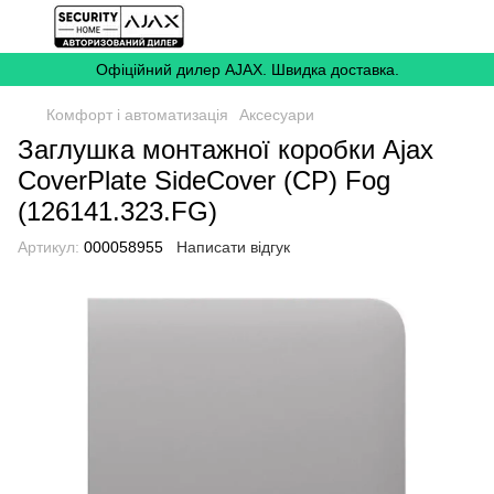
Офіційний дилер AJAX. Швидка доставка.
Комфорт і автоматизація
Аксесуари
Заглушка монтажної коробки Ajax
CoverPlate SideCover (CP) Fog
(126141.323.FG)
Артикул:
000058955
Написати відгук