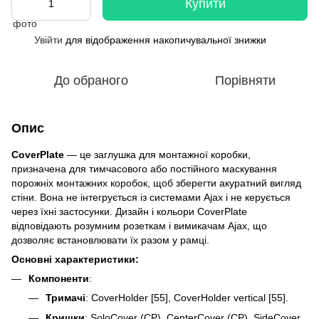
Купити
Увійти
для відображення накопичувальної знижки
%
До обраного
Порівняти
Опис
CoverPlate
— це заглушка для монтажної коробки,
призначена для тимчасового або постійного маскування
порожніх монтажних коробок, щоб зберегти акуратний вигляд
стіни. Вона не інтегрується із системами Ajax і не керується
через їхні застосунки. Дизайн і кольори CoverPlate
відповідають розумним розеткам і вимикачам Ajax, що
дозволяє встановлювати їх разом у рамці.
Основні характеристики:
Компоненти
:
Тримачі
: CoverHolder [55], CoverHolder vertical [55].
Кришки
: SoloCover (CP), CenterCover (CP), SideCover