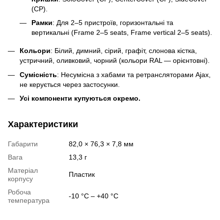
(CP).
Рамки
: Для 2–5 пристроїв, горизонтальні та
вертикальні (Frame 2–5 seats, Frame vertical 2–5 seats).
Кольори
: Білий, димний, сірий, графіт, слонова кістка,
устричний, оливковий, чорний (кольори RAL — орієнтовні).
Сумісність
: Несумісна з хабами та ретрансляторами Ajax,
не керується через застосунки.
Усі компоненти купуються окремо.
Характеристики
Габарити
82,0 × 76,3 × 7,8 мм
Вага
13,3 г
Матеріал
Пластик
корпусу
Робоча
-10 °С – +40 °С
температура