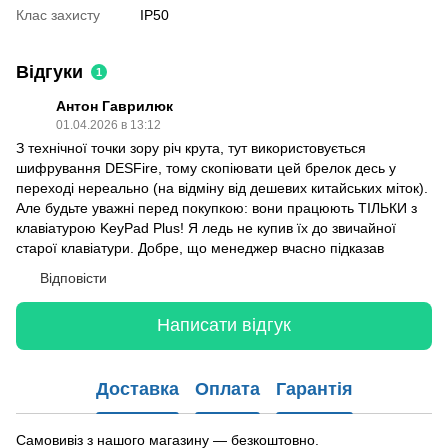
Клас захисту
IP50
Відгуки
1
Антон Гаврилюк
01.04.2026 в 13:12
З технічної точки зору річ крута, тут використовується
шифрування DESFire, тому скопіювати цей брелок десь у
переході нереально (на відміну від дешевих китайських міток).
Але будьте уважні перед покупкою: вони працюють ТІЛЬКИ з
клавіатурою KeyPad Plus! Я ледь не купив їх до звичайної
старої клавіатури. Добре, що менеджер вчасно підказав
Відповісти
Написати відгук
Доставка
Оплата
Гарантія
Самовивіз з нашого магазину — безкоштовно.