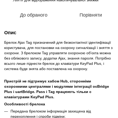
До обраного
Порівняти
Опис
Брелок Ajax Tag призначений для безконтактної ідентифікації
користувача, для постановки на охорону сигналізації і зняття з
охорони. З брелоком Tag управляти охороною об'єкта можна
без облікового запису, додатки Ajax, знання пароля. Потрібно
всього лише піднести брелок до клавіатури KeyPad Plus, і
система буде знята або поставлена на охорону.
Пристрій не підтримує хабом Hub, сторонніми
охоронними централями і модулями інтеграції ocBridge
Plus і uartBridge. Pass і Tag працюють тільки c
клавіатурами KeyPad Plus.
Особливості брелока
Передана брелоком інформація захищена від
перехоплення і спроби підміни;