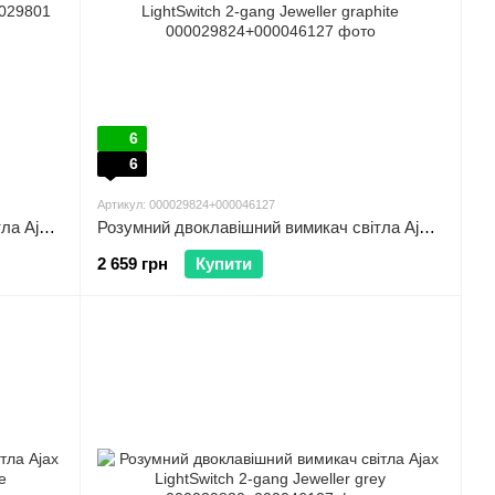
6
6
Артикул: 000029824+000046127
Розумний двоклавішний вимикач світла Ajax LightSwitch 2-gang Jeweller black 000029801
Розумний двоклавішний вимикач світла Ajax LightSwitch 2-gang Jeweller graphite
2 659 грн
Купити