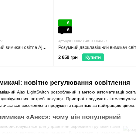
6
6
27
Артикул: 000029848+000046127
Розумний двоклавішний вимикач світла Ajax LightSwitch 2-gang Jeweller ivory 000029836
2 659 грн
Купити
микачі: новітнє регулювання освітлення
вішний Ajax LightSwitch розроблений з метою автоматизації освіт
ндивідуальних потреб покупця. Пристрої поєднують інтелектуальн
тачається високоякісна продукція з гарантією за найкращою ціною
имикач «Аякс»: чому він популярний
 використовуватися для управління окремими групами ламп
х схем у великих приміщеннях. В комплекті є сенсорна