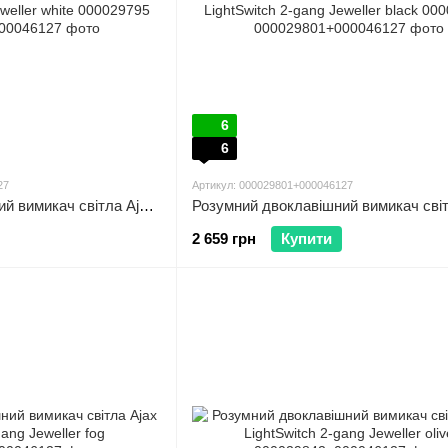
6
6
27
Артикул: 000029801+000046127
Розумний двоклавішний вимикач світла Ajax LightSwitch 2-gang Jeweller white 000029795
2 659 грн
Купити