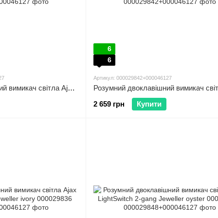
6
6
27
Артикул: 000029842+000046127
Розумний двоклавішний вимикач світла Ajax LightSwitch 2-gang Jeweller fog
2 659 грн
Купити