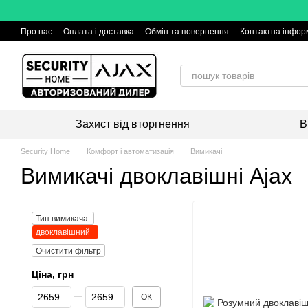
Перейти до основного контенту
Про нас
Оплата і доставка
Обмін та повернення
Контактна інфор
Захист від вторгнення
В
Security Home
Комфорт і автоматизація
Вимикачі
Вимикачі двоклавішні Аjax
Тип вимикача:
двоклавішний
Очистити фільтр
Ціна, грн
Від Ціна, грн
До Ціна, грн
ОК