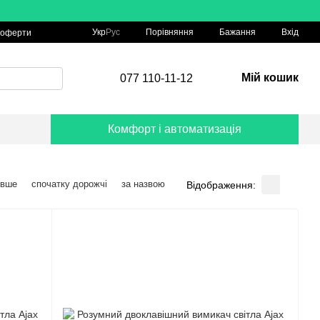
Порівняння
Укр
Рус
Бажання
Вхід
 оферти
Мій кошик
077 110-11-12
Комфорт і автоматизація
евше
спочатку дорожчі
за назвою
Відображення: