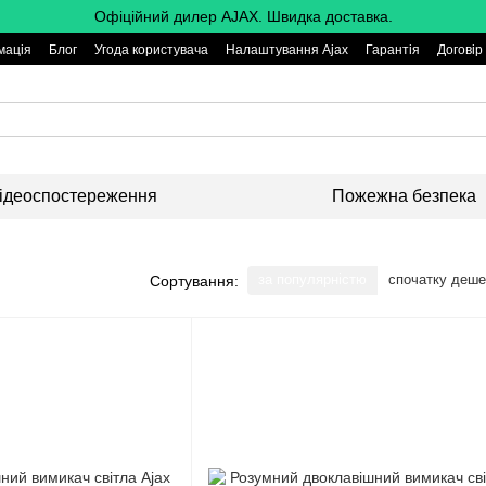
Офіційний дилер AJAX. Швидка доставка.
мація
Блог
Угода користувача
Налаштування Ajax
Гарантія
Договір
ідеоспостереження
Пожежна безпека
за популярністю
спочатку деш
Сортування: