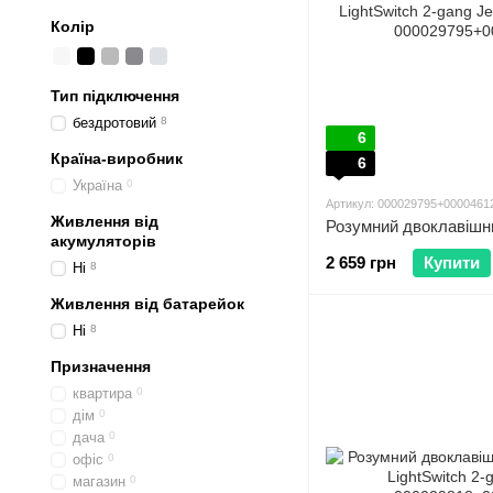
Колір
Тип підключення
бездротовий
8
6
Країна-виробник
6
Україна
0
Артикул: 000029795+0000461
Живлення від
акумуляторів
2 659 грн
Купити
Ні
8
Живлення від батарейок
Ні
8
Призначення
квартира
0
дім
0
дача
0
офіс
0
магазин
0