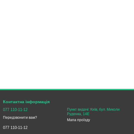
еграція у систему Ajax LightSwitch.
дключення передбачає:
ма клавішами створений для сучасних автоматизованих систем.
истрою вигідна, а доставлення по Україні розраховується за
з зміни електропроводки.
Контактна інформація
077 110-11-12
Пункт видачі: Київ, бул. Миколи
Руденка, 14Е
и приладами.
Передзвонити вам?
Мапа проїзду
ий, сірий, графітовий, оливковий, бежевий, устричний.
077 110-11-12