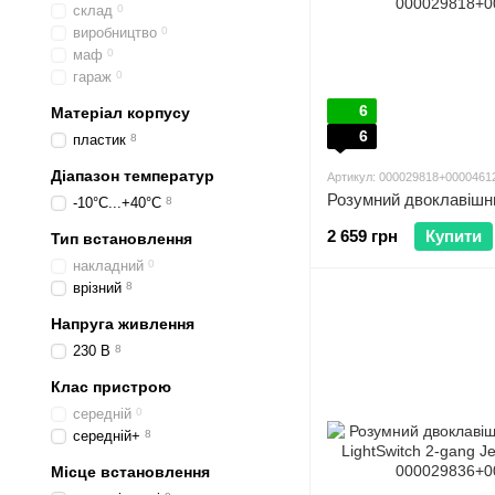
склад
0
виробництво
0
маф
0
гараж
0
6
Матеріал корпусу
6
пластик
8
Діапазон температур
Артикул: 000029818+0000461
-10°C...+40°C
8
2 659 грн
Купити
Тип встановлення
накладний
0
врізний
8
Напруга живлення
230 В
8
Клас пристрою
середній
0
середній+
8
Місце встановлення