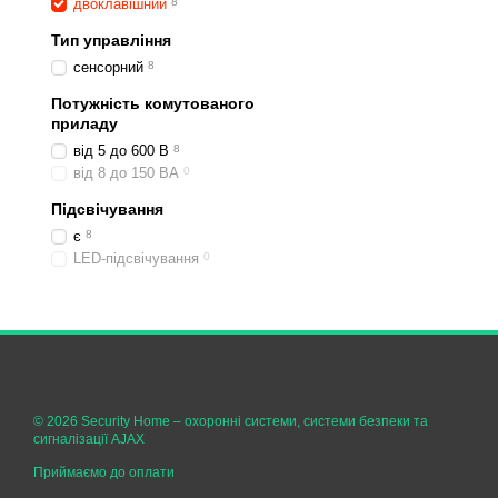
двоклавішний
8
панель, безконтактне кер
Тип управління
Потрібно мінімум інструм
сенсорний
8
відкривання застосунк
Потужність комутованого
сканування QR-коду н
приладу
визначення кімнати та
від 5 до 600 В
8
від 8 до 150 ВА
0
вибір сценаріїв автом
Підсвічування
Навіть монтажники без д
є
8
Особливо для багатоквар
LED-підсвічування
0
тарифами перевізника. Д
Головні параметри т
На «Аякс» вимикач двокла
Тип під'єднання. Без
Тип управління. Сенс
© 2026 Security Home –
охоронні системи, системи безпеки та
Потужність від 5 до 
сигналізації AJAX
Матеріал корпусу. Мі
Приймаємо до оплати