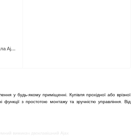
Розумний двоклавішний вимикач світла Ajax LightSwitch 2-gang Jeweller oyster 000029848
лення у будь-якому приміщенні. Купівля прохідної або врізної
і функції з простотою монтажу та зручністю управління. Від
.