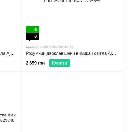
6
6
Артикул: 000029830+000046127
Розумний двоклавішний вимикач світла Ajax LightSwitch 2-gang Jeweller olive
Розумний двоклавішний вимикач світла Ajax LightSwitch 2-gang Jeweller grey
2 659 грн
Купити