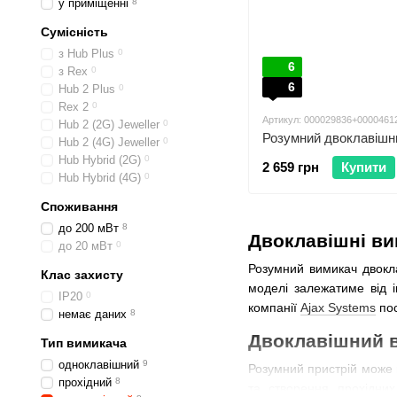
у приміщенні
8
Сумісність
з Hub Plus
0
6
з Rex
0
6
Hub 2 Plus
0
Rex 2
0
Артикул: 000029836+0000461
Hub 2 (2G) Jeweller
0
Hub 2 (4G) Jeweller
0
Hub Hybrid (2G)
0
2 659 грн
Купити
Hub Hybrid (4G)
0
Споживання
до 200 мВт
8
Двоклавішні ви
до 20 мВт
0
Розумний вимикач двокла
Клас захисту
моделі залежатиме від і
IP20
0
компанії
Ajax Systems
пос
немає даних
8
Двоклавішний в
Тип вимикача
одноклавішний
9
Розумний пристрій може
прохідний
8
та створення прохідни