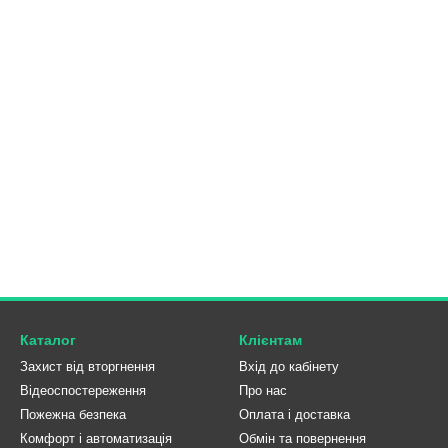
ування, можливість дистанційного управління через застосунок та інт
ентів: викрутка та здатність відкрити монтажну коробку. Процес пі
у Ajax;
а пристрої;
 групи;
атизації.
освіду легко можуть інтегрувати вимикач у систему. Товар з дво
тирних будинків, офісів та приватних осель. Вартість такого пр
оступний також самовивіз.
а функціональні можливості
вішний ціна залежить від таких чинників:
дротовий спосіб дозволяє швидко і легко встановлювати пристрої бе
Каталог
Клієнтам
орний, з великою панеллю, яка реагує на дотик і наближення руки.
Захист від вторгнення
Вхід до кабінету
Відеоспостереження
Про нас
600 Вт дозволяє керувати різними світильниками, лампами та іншим
Пожежна безпека
Оплата і доставка
цний пластик доступний у кількох популярних відтінках – білий, чорн
Комфорт і автоматизація
Обмін та повернення