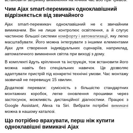
Чим Ajax smart-перемикач одноклавішний
відрізняється від звичайного
Ajax smart-перемикач одноклавішний не є звичайним
вимикачем. Він не лише контролює освітлення, а й слугує
частиною більшої системи
комфорту
і автоматизації
, яку легко
масштабувати. Його можна інтегрувати з іншими елементами
Ajax для створення індивідуальних сценаріїв, наприклад,
автоматичного вимкнення світла при виході з дому.
В комплекті йдуть кріплення та інструкція, тож встановити його
можна навіть без спеціальних навичок. Це дозволяє
адаптувати пристрій під конкретні технічні умови. Час монтажу
зазвичай не перевищує 15 хвилин.
Додаткові переваги: сумісність з більшістю стандартних
монтажних коробок, легке оновлення прошивки через
застосунок, можливість дистанційної діагностики. Працює з
Google Assistant, Alexa та Siri. Вибрати потрібні
вимикачі
можна в нашому каталозі.
Що потрібно врахувати, перш ніж купити
одноклавішні вимикачі Ajax