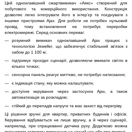
Цей одноклавішний смартвимикач «Аякс» створений для
побутового та комерційного використання. Конструкція
дозволяє легко інтегрувати його в інтер’єр та поєднувати з
іншими пристроями Ajax. Для роботи не потрібен нульовий
провід, тому встановлення не потребує переробки
електромережі. Серед основних переваг:
розумний вимикач одноклавішний Ajax працює з
технологією Jeweller, що забезпечує стабільний зв’язок з
хабом до 1 100 м;
підтримує прохідні сценарії, дозволяючи вмикати світло в
кількох точках;
сенсорна панель реагує миттєво, не потребує натискання;
є індикація стану, яку можна налаштувати;
доступне керування через застосунок Ajax, а також
автоматизація за розкладом;
стійкий до перепадів напруги та має захист від перегріву.
Ці рішення зручні для квартир, приватних будинків і офісів.
Керування відбувається не лише вручну, а й через сценарії,
наприклад, при спрацюванні датчика руху. Додатково можна
встановити затримку вимкнення на нічний час або при тривозі.