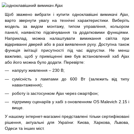
Щоб зважено вибрати і купити одноклавішні вимикачі Ajax,
варто звернути увагу на технічні характеристики. Виберіть
модель за видом монтажу, типом управління, кольором
панелі, наявністю підсвічування та додатковими функціями.
Наприклад, можна налаштувати вимикання світла при
відкриванні дверей або в разі виявлення руху. Доступна також
функція імітації присутності під час відпустки. Не менш
важливо, щоб у приміщенні вже був встановлений хаб Ajax
або його можна було додати. Перевірте:
напругу живлення – 230 В;
сумісність з лампами до 600 Вт (залежить від типу
навантаження);
роботу із застосунком Ajax через смартфон;
підтримку сценаріїв у хабі з оновленням OS Malevich 2.15 і
вище.
У нашому інтернет-магазині представлені тільки сертифіковані
рішення, актуальні для України: Києва, Харкова, Львова,
Одеси та інших міст.