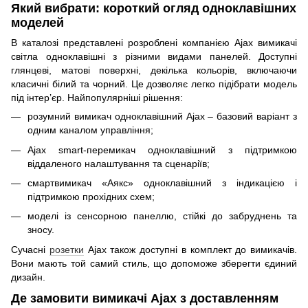
Який вибрати: короткий огляд одноклавішних
моделей
В каталозі представлені розроблені компанією Ajax вимикачі
світла одноклавішні з різними видами панелей. Доступні
глянцеві, матові поверхні, декілька кольорів, включаючи
класичні білий та чорний. Це дозволяє легко підібрати модель
під інтер’єр. Найпопулярніші рішення:
розумний вимикач одноклавішний Ajax – базовий варіант з
одним каналом управління;
Ajax smart-перемикач одноклавішний з підтримкою
віддаленого налаштування та сценаріїв;
смартвимикач «Аякс» одноклавішний з індикацією і
підтримкою прохідних схем;
моделі із сенсорною панеллю, стійкі до забруднень та
зносу.
Сучасні
розетки
Ajax також доступні в комплект до вимикачів.
Вони мають той самий стиль, що допоможе зберегти єдиний
дизайн.
Де замовити вимикачі Ajax з доставленням