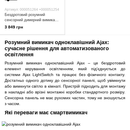
Артикул: 000051264 +000051254
Бездротовий розумний
сенсорний димерний вимикач
світла Ajax LightSwitch
3 849 грн
(Dimmer) Jeweller white
000051264
Розумний вимикач одноклавішний Ajax:
сучасне рішення для автоматизованого
освітлення
Розумний вимикач одноклавішний Ajax – це бездротовий
елемент керування освітленням, який під’єднується до
системи Ajax LightSwitch та працює без фізичного контакту.
Достатньо одного дотику до сенсорної панелі, щоб увімкнути
або вимкнути світло в кімнаті. Пристрій підходить для монтажу
в накладні або врізні монтажні коробки стандартного розміру.
Сенсорна панель не має рухомих частин, тому не зношується
з часом.
Які переваги має смартвимикач