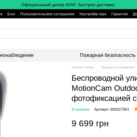
Официальный дилер AJAX. Быстрая доставка.
ия
Блог
Пользовательское соглашение
Настройки Ajax
Гарантия
До
еонаблюдение
Пожарная безопасность
Security Home
Защита от вторжения
Беспроводной ул
MotionCam Outdoo
фотофиксацией с
В наличии
Артикул: 000027961
9 699 грн