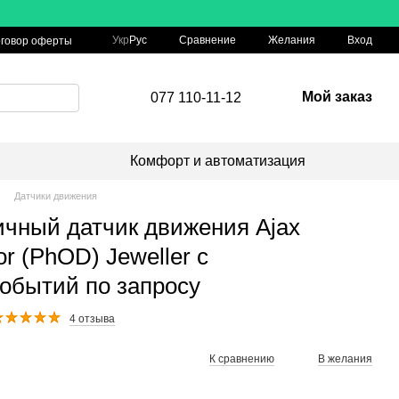
Сравнение
Укр
Рус
Желания
Вход
говор оферты
Мой заказ
077 110-11-12
Комфорт и автоматизация
Датчики движения
ичный датчик движения Ajax
r (PhOD) Jeweller с
обытий по запросу
4 отзыва
К сравнению
В желания