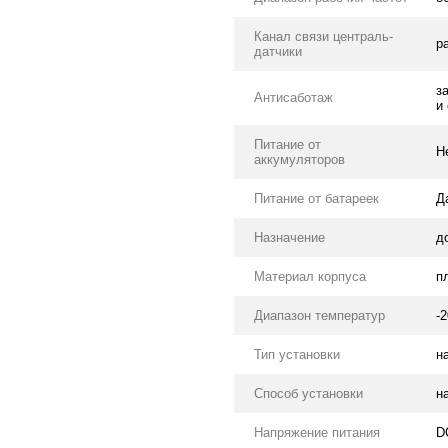
Канал связи централь-
р
датчики
з
Антисаботаж
и
Питание от
Н
аккумуляторов
Питание от батареек
Д
Назначение
д
Материал корпуса
п
Диапазон температур
-2
Тип установки
н
Способ установки
н
Напряжение питания
D