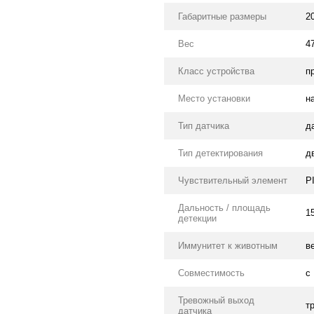
Габаритные размеры
2
Вес
47
Класс устройства
п
Место установки
н
Тип датчика
д
Тип детектирования
д
Чувствительный элемент
P
Дальность / площадь
1
детекции
Иммунитет к животным
в
Совместимость
с
Тревожный выход
т
датчика