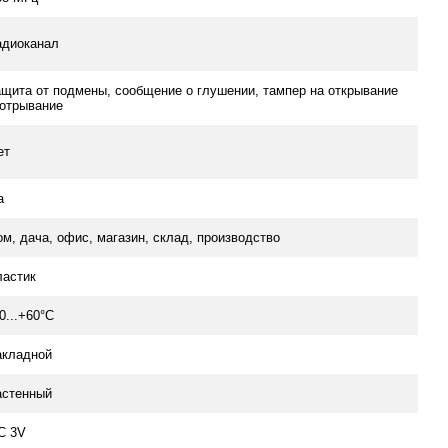
адиоканал
ащита от подмены, сообщение о глушении, тампер на открывание
 отрывание
ет
а
ом, дача, офис, магазин, склад, производство
ластик
0...+60°C
акладной
астенный
C 3V