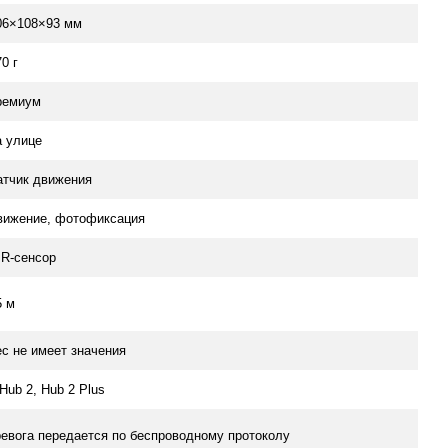
06×108×93 мм
0 г
ремиум
а улице
атчик движения
вижение, фотофиксация
IR-сенсор
5 м
ес не имеет значения
 Hub 2, Hub 2 Plus
ревога передается по беспроводному протоколу