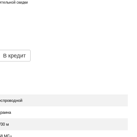
тельной скидки
В кредит
еспроводной
краина
700 м
68 МГц