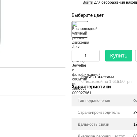
Войти
для отображения накопи
%
Выберите цвет
Купить
ПОКУПКА ЧАСТЯМИ
6 платежей по 1 616.50 грн
Характеристики
Тип подключения
б
Страна-производитель
У
Дальность связи
1
Диапазон рабочих частот
8