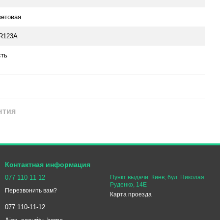
ветовая
R123A
сть
нтия
Контактная информация
077 110-11-12
Пункт выдачи: Киев, бул. Николая
Руденко, 14Е
Перезвонить вам?
Карта проезда
077 110-11-12