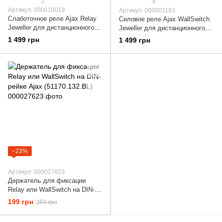
2
4
Артикул: 000010019
Артикул: 000001163
Слаботочное реле Ajax Relay
Силовое реле Ajax WallSwitch
Jeweller для дистанционного
Jeweller для дистанционного
управления с сухим контактом
управления питанием
1 499 грн
1 499 грн
000010019
000001163
−23%
Артикул: 000027623
Держатель для фиксации
Relay или WallSwitch на DIN-
рейке Ajax (51170.132.BL)
199 грн
259 грн