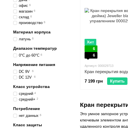
офис
6
магазин
6
склад
6
производство
6
Материал корпуса
латунь
6
Хит
Диапазон температур
6
6
0°С до 60°С
6
Напряжение питания
Артикул: 000029713
DC 9V
6
DC 12V
6
7 199 грн
Купить
Класс устройства
средний
4
средний+
2
Кран перекрыти
Потребление
Это умное запорное устр
нет данных
6
ключевым элементом ант
Класс защиты
удаленного контроля вод