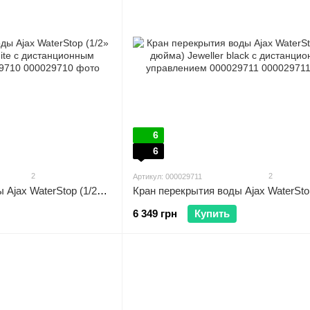
6
6
2
2
Артикул: 000029711
Кран перекрытия воды Ajax WaterStop (1/2» дюйма) Jeweller white с дистанционным управлением 000029710
6 349 грн
Купить