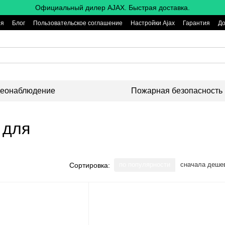
Официальный дилер AJAX. Быстрая доставка.
ия
Блог
Пользовательское соглашение
Настройки Ajax
Гарантия
До
еонаблюдение
Пожарная безопасность
 для
по популярности
сначала деше
Сортировка: