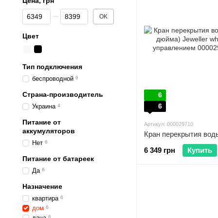
Цена, грн
От Цена, грн
До Цена, грн
OK
Цвет
Тип подключения
беспроводной
6
Страна-производитель
6
6
Украина
4
Питание от
Артикул: 000029710
аккумуляторов
Нет
6
6 349 грн
Купить
Питание от батареек
Да
6
Назначение
квартира
6
дом
6
дача
6