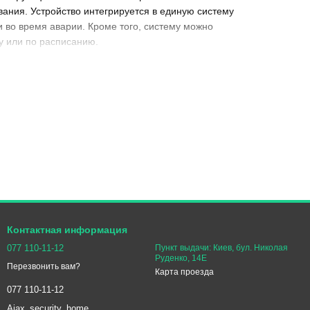
ания. Устройство интегрируется в единую систему
 во время аварии. Кроме того, систему можно
у или по расписанию.
ктивные особенности
 электромотора. При аварии он работает во взаимодействии с
ральный хаб, который в свою очередь мгновенно отдает
секунд. Устройство работает автономно от встроенных
т в вашем доме постоянную и надежную защиту от протечки.
Контактная информация
077 110-11-12
Пункт выдачи: Киев, бул. Николая
Руденко, 14Е
Перезвонить вам?
Карта проезда
077 110-11-12
Ajax_security_home