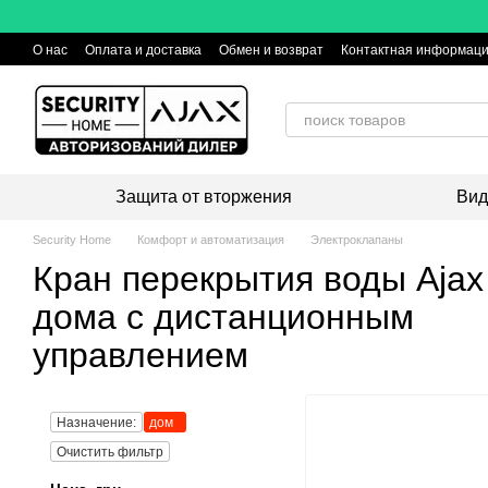
Перейти к основному контенту
О нас
Оплата и доставка
Обмен и возврат
Контактная информац
Защита от вторжения
Вид
Security Home
Комфорт и автоматизация
Электроклапаны
Кран перекрытия воды Ajax
дома с дистанционным
управлением
Назначение:
дом
Очистить фильтр