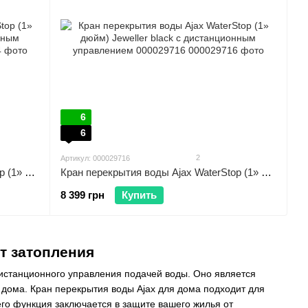
6
6
2
Артикул: 000029716
Кран перекрытия воды Ajax WaterStop (1» дюйм) Jeweller white с дистанционным управлением 000029714
Кран перекрытия воды Ajax WaterStop (1» дюйм) Jeweller black с дистанционным управлением 000029716
8 399 грн
Купить
т затопления
дистанционного управления подачей воды. Оно является
ома. Кран перекрытия воды Ajax для дома подходит для
го функция заключается в защите вашего жилья от