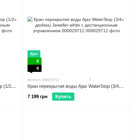
Хит
6
6
5
Артикул: 000029712
Кран перекрытия воды Ajax WaterStop (1/2» дюйма) Jeweller black с дистанционным управлением 000029711
Кран перекрытия воды Ajax WaterStop (3/4» дюйма) Jeweller white с дистанционным управлением 000029712
7 199 грн
Купить