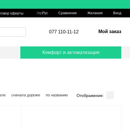
Сравнение
Укр
Рус
Желания
Вход
говор оферты
Мой заказ
077 110-11-12
Комфорт и автоматизация
вле
сначала дороже
по названию
Отображение: