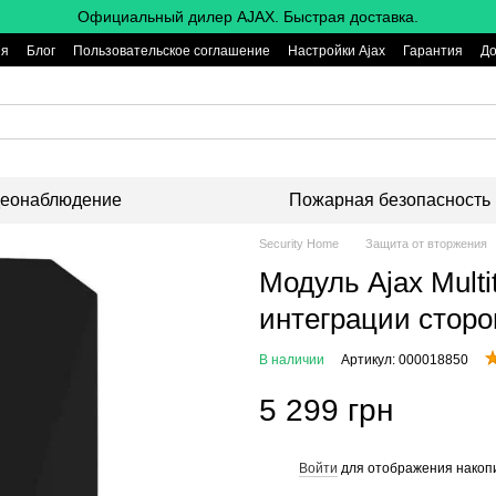
Официальный дилер AJAX. Быстрая доставка.
ия
Блог
Пользовательское соглашение
Настройки Ajax
Гарантия
До
еонаблюдение
Пожарная безопасность
Security Home
Защита от вторжения
Модуль Ajax Multit
интеграции сторо
В наличии
Артикул: 000018850
5 299 грн
Войти
для отображения накопи
%