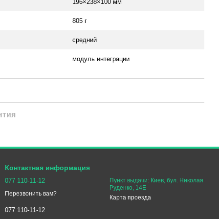
196×238×100 мм
805 г
средний
модуль интеграции
нтия
Контактная информация
077 110-11-12
Пункт выдачи: Киев, бул. Николая
Руденко, 14Е
Перезвонить вам?
Карта проезда
077 110-11-12