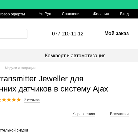
Сравнение
Укр
Рус
Желания
Вход
говор оферты
Мой заказ
077 110-11-12
Комфорт и автоматизация
Модули интеграции
ransmitter Jeweller для
нних датчиков в систему Ajax
2 отзыва
К сравнению
В желания
тельной скидки