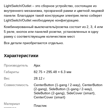
LightSwitch/Outlet – это сборное устройство, состоящее из
внутреннего механизма, прозрачной рамки и цветной лицевой
панели. Благодаря такой конструкции электрик легко соберет
LightSwitch/Outlet необходимую конфигурацию.
Комбинированный выключатель/розетка состоит из 2, 3, 4 или
5 реле, кнопок или панелей розетки, установленных в одну
рамку с соответствующим количеством мест.
Все детали приобретаются отдельно.
Характеристики
Производитель
Ajax
Габариты
82.75 × 295.48 × 6.3 мм
Вес
28.12 г
Совместимость
CenterButton (1-gang / 2-way), CenterButton
(2-gang), SideButton (1-gang / 2-way),
SideButton (2-gang), SideCover (smart),
СenterCover (smart)
Материал
Пластик
корпуса