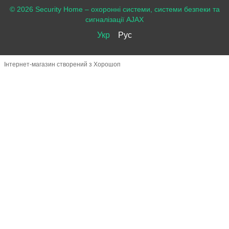
© 2026 Security Home –
охоронні системи, системи безпеки та
сигналізації AJAX
Укр
Рус
Інтернет-магазин створений з Хорошоп