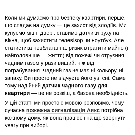
Коли ми думаємо про безпеку квартири, перше,
що спадає на думку — це захист від злодіїв. Ми
купуємо міцні двері, ставимо датчики руху на
вікна, щоб захистити телевізор чи ноутбук. Але
статистика невблаганна: ризик втратити майно (і
найголовніше — життя) від пожежі чи отруєння
чадним газом у рази вищий, ніж від
пограбування. Чадний газ не має ні кольору, ні
запаху. Ви просто не відчуєте його уві сні. Саме
тому надійний
датчик чадного газу для
квартири
— це не розкіш, а базова необхідність.
У цій статті ми простою мовою розповімо, чому
сучасна
пожежна сигналізація Аякс
потрібна
кожному дому, як вона працює і на що звернути
увагу при виборі.