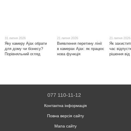
31 липня 2026
21 липня 2026
21 липня 2026
Яку камеру Ajax обрати
Виявлення перетину лінії
Як захистит
для дому чи бізнесу?
в камерах Ajax: як працює
час відпустк
Порівняльний огляд
нова функція
рішення від
077 110-11-12
Контактна інформація
Повна версія сайту
Мапа сайту