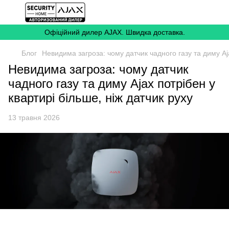
Офіційний дилер AJAX. Швидка доставка.
Блог
Невидима загроза: чому датчик чадного газу та диму Aja
Невидима загроза: чому датчик
чадного газу та диму Ajax потрібен у
квартирі більше, ніж датчик руху
13 травня 2026