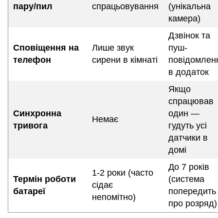
пару/пил
спрацьовування
(унікальна
камера)
Дзвінок та
Сповіщення на
Лише звук
пуш-
телефон
сирени в кімнаті
повідомлен
в додаток
Якщо
спрацював
Синхронна
один —
Немає
тривога
гудуть усі
датчики в
домі
До 7 років
1-2 роки (часто
Термін роботи
(система
сідає
батареї
попередить
непомітно)
про розряд)