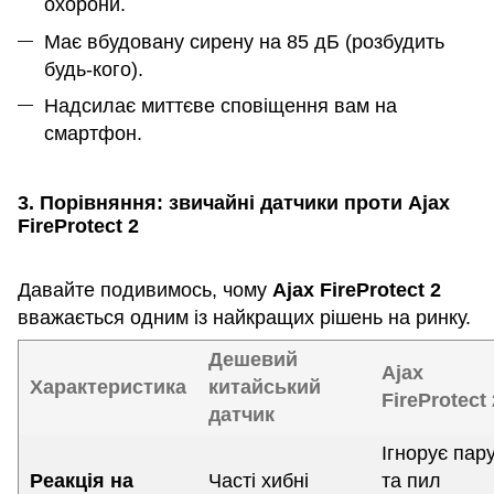
охорони.
Має вбудовану сирену на 85 дБ (розбудить
будь-кого).
Надсилає миттєве сповіщення вам на
смартфон.
3. Порівняння: звичайні датчики проти Ajax
FireProtect 2
Давайте подивимось, чому
Ajax FireProtect 2
вважається одним із найкращих рішень на ринку.
Дешевий
Ajax
Характеристика
китайський
FireProtect 
датчик
Ігнорує пар
Реакція на
Часті хибні
та пил