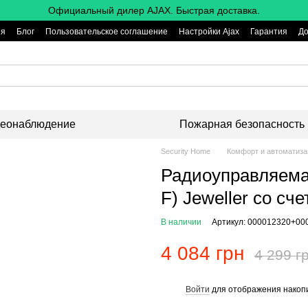
Официальный дилер AJAX. Быстрая доставка.
ия
Блог
Пользовательское соглашение
Настройки Ajax
Гарантия
До
еонаблюдение
Пожарная безопасность
Security Home
Комфорт и автоматиза
Радиоуправляемая
F) Jeweller со сч
В наличии
Артикул: 000012320+00
4 084 грн
4 299 г
Войти
для отображения накопи
%