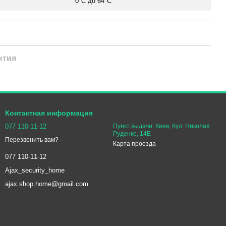
0°С до 64°С
нтия
Контактная информация
077 110-11-12
Пункт выдачи: Киев, бул. Николая
Руденко, 14Е
Перезвонить вам?
Карта проезда
077 110-11-12
Ajax_security_home
ajax.shop.home@gmail.com