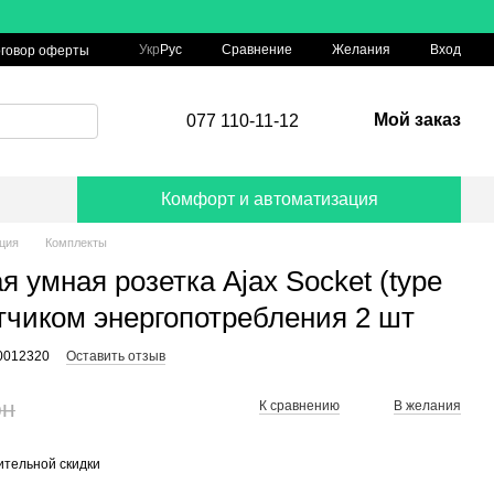
Сравнение
Укр
Рус
Желания
Вход
говор оферты
Мой заказ
077 110-11-12
Комфорт и автоматизация
ция
Комплекты
 умная розетка Ajax Socket (type
етчиком энергопотребления 2 шт
0012320
Оставить отзыв
рн
К сравнению
В желания
тельной скидки