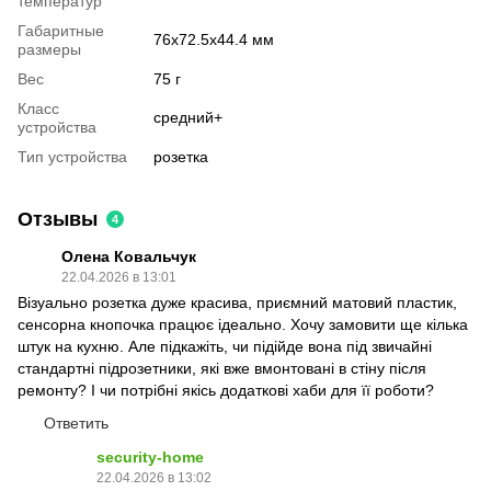
температур
Габаритные
76х72.5х44.4 мм
размеры
Вес
75 г
Класс
средний+
устройства
Тип устройства
розетка
Отзывы
4
Олена Ковальчук
22.04.2026 в 13:01
Візуально розетка дуже красива, приємний матовий пластик,
сенсорна кнопочка працює ідеально. Хочу замовити ще кілька
штук на кухню. Але підкажіть, чи підійде вона під звичайні
стандартні підрозетники, які вже вмонтовані в стіну після
ремонту? І чи потрібні якісь додаткові хаби для її роботи?
Ответить
security-home
22.04.2026 в 13:02