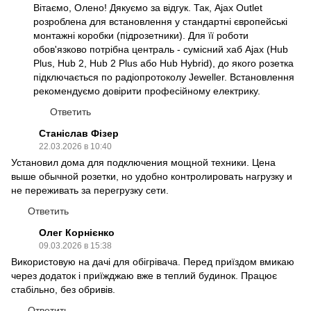
Вітаємо, Олено! Дякуємо за відгук. Так, Ajax Outlet
розроблена для встановлення у стандартні європейські
монтажні коробки (підрозетники). Для її роботи
обов'язково потрібна централь - сумісний хаб Ajax (Hub
Plus, Hub 2, Hub 2 Plus або Hub Hybrid), до якого розетка
підключається по радіопротоколу Jeweller. Встановлення
рекомендуємо довірити професійному електрику.
Ответить
Станіслав Фізер
22.03.2026 в 10:40
Установил дома для подключения мощной техники. Цена
выше обычной розетки, но удобно контролировать нагрузку и
не переживать за перегрузку сети.
Ответить
Олег Корнієнко
09.03.2026 в 15:38
Використовую на дачі для обігрівача. Перед приїздом вмикаю
через додаток і приїжджаю вже в теплий будинок. Працює
стабільно, без обривів.
Ответить