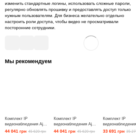
изменить стандартные логины, использовать сложные пароли,
регулярно обновлять прошивку и предоставлять доступ только
нужным пользователям. Для бизнеса желательно отдельно
настроить роли доступа, чтобы видео не просматривали
посторонние сотрудники.
Мы рекомендуем
Комплект IP
Комплект IP
Комплект IP
видеонаблюдения Ajax
видеонаблюдения Ajax
видеонаблюдения
TurretCam 4 Video Kit
BulletCam 4 Video Kit
TurretCam 4 Video
44 041 грн
44 041 грн
33 691 грн
45 620 грн
45 620 грн
35 27
White (5 MP/2.8 mm) +
White (5 MP/2.8 mm) +
White (5 MP/2.8 