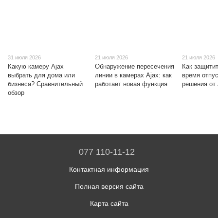
31 июля 2026
21 июля 2026
21 июля 2026
Какую камеру Ajax
Обнаружение пересечения
Как защитит
выбрать для дома или
линии в камерах Ajax: как
время отпу
бизнеса? Сравнительный
работает новая функция
решения от 
обзор
077 110-11-12
Контактная информация
Полная версия сайта
Карта сайта