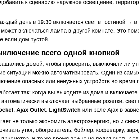
 добавить к сценарию наружное освещение, территор
аждый день в 19:30 включается свет в гостиной → в
может включаться лампа в другой комнате. Это помо
е если дом пустой.
выключение всего одной кнопкой
ращались домой, чтобы проверить, выключили ли утю
кие ситуации можно автоматизировать. Один из самы
ючение опасных или ненужных устройств во время п
аботает так: когда вы выходите из дома и включаете
 автоматически выключает выбранные розетки, свет 
ocket
,
Ajax Outlet
,
LightSwitch
или реле Ajax в зави
гает не только экономить электроэнергию, но и сни
очивать утюг, обогреватель, бойлер, кофеварку, заря
 присмотра. В то же время важно не подключать к 