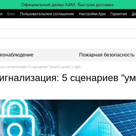
Официальный дилер AJAX. Быстрая доставка.
ия
Блог
Пользовательское соглашение
Настройки Ajax
Гарантия
До
еонаблюдение
Пожарная безопасность
ько сигнализация: 5 сценариев "умного дома" с Ajax
игнализация: 5 сценариев "ум