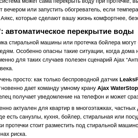
система может сама перекрыть воду при протечке, в
ет вечером или запустить обогреватель, если темпер
Аякс, которые сделают вашу жизнь комфортнее, без
”: автоматическое перекрытие воды
ка стиральной машины или протечка бойлера могут 
едям. Особенно опасны такие ситуации, когда дома н
менно для таких случаев полезен сценарий Ajax “Ант
века.
чень просто: как только беспроводной датчик
LeaksP
мгновенно дает команду умному крану
Ajax WaterStop
ец получает уведомление на телефон и может сразу
енно актуален для квартир в многоэтажках, частных 
де есть санузлы, кухня, бойлер, стиральная или по
и протечки стоит разместить под стиральной машиной
онах риска.