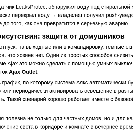
атчик LeaksProtect обнаружил воду под стиральной
ески перекрыл воду → владелец получил push-уведо
 до того, как она превратится в серьезную аварию.
рисутствия: защита от домушников
 отпуск, на выходные или в командировку, темные ок
, что хозяев нет. Один из простых способов снизит
еме Ajax это можно сделать с помощью умных выклю
еток
Ajax Outlet
.
 график, по которому система Аякс автоматически бу
 или периодически активировать освещение в разных
сть. Такой сценарий хорошо работает вместе с базов
.
я полезна не только для частных домов, но и для кв
ючение света в коридоре и комнате в вечернее врем