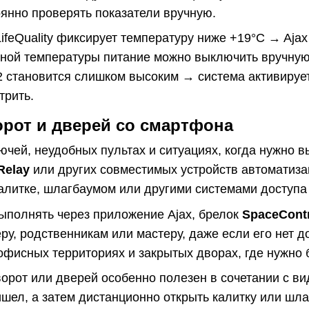
янно проверять показатели вручную.
ifeQuality фиксирует температуру ниже +19°C → Aja
ной температуры питание можно выключить вручную
 становится слишком высоким → система активируе
трить.
орот и дверей со смартфона
ючей, неудобных пультах и ситуациях, когда нужно в
Relay
или других совместимых устройств автоматиз
алитке, шлагбаумом или другими системами доступа
ыполнять через приложение Ajax, брелок
SpaceCont
еру, родственникам или мастеру, даже если его нет д
 офисных территориях и закрытых дворах, где нужно
ворот или дверей особенно полезен в сочетании с 
ришел, а затем дистанционно открыть калитку или шла